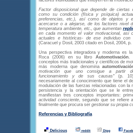
factores individuales que influyen en la motivació
Factor disposicional que depende de ciertas ca
como su condición (física y psíquica) actual
preferencias, etc.), así como de objetos y 
acercarse o a alejarse, de los factores nivel 
temperatura ambiente, etc., que aumentan
repl
en cada momento el valor motivacional, así 
actuales e históricas- de ese individuo con 
(Caracuel y Dosil, 2003 citado en Dosil, 2004, p.
Una perspectiva integradora y moderna es l
Roca (2006) en su libro
Automotivación
.
conceptos más tradicionales y científicos de mot
más moderna que denomina
automotivació
motivación que uno consigue a partir d
funcionamiento y de sus causas”
(p. 10)
necesariamente al conocimiento que tiene el de
modulación de las fuerzas relacionadas con la m
persistencia y la orientación que se le entr
manifiestan tres conceptos importantes: pri
actividad consciente
, segundo que se refiere a
finalmente que procura ser
gestionar su propia 
Referencias y Bibliografía
Delicious
reddit
Digg
Face