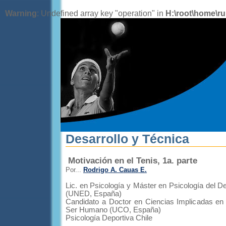
Warning
: Undefined array key "operation" in
H:\root\home\r
Desarrollo y Técnica
Motivación en el Tenis, 1a. parte
Por...
Rodrigo A. Cauas E.
Lic. en Psicología y Máster en Psicología del De
(UNED, España)
Candidato a Doctor en Ciencias Implicadas en 
Ser Humano (UCO, España)
Psicología Deportiva Chile