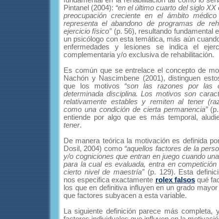
fundamental en la rehabilitación tal como lo señ
Pintanel (2004):
“en el último cuarto del siglo X
preocupación creciente en el ámbito médico
representa el abandono de programas de reha
ejercicio físico”
(p. 56), resultando fundamental 
un psicólogo con esta temática, más aún cuando 
enfermedades y lesiones se indica el ejerc
complementaria y/o exclusiva de rehabilitación.
Es común que se entrelace el concepto de mot
Nachón y Nascimbene (2001), distinguen esto
que los motivos
“son las razones por las c
determinada disciplina. Los motivos son caract
relativamente estables y remiten al tener (ra
como una condición de cierta permanencia”
(p.
entiende por algo que es más temporal, aludi
tener
.
De manera teórica la motivación es definida po
Dosil, 2004) como
“aquellos factores de la perso
y/o cogniciones que entran en juego cuando una
para la cual es evaluada, entra en competición c
cierto nivel de maestría”
(p. 129). Esta definic
nos especifica exactamente
rolex falsos
qué fac
los que en definitiva influyen en un grado mayor
que factores subyacen a esta variable.
La siguiente definición parece más completa, 