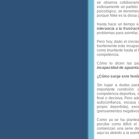
se observa cotidianam
exitosamente un partido.
psicológico, se denomin
porque Nike es la diosa g
Hasta hace un tiempo e
tolerancia a la frustrac
problemas para asimilar
Pero hoy, dado el crecie
fuertemente esta incapa
como triunfante hasta el
competencia.
Cómo lo dicen las pala
incapacidad de aguantar
¿Cómo surge este fen
Sin lugar a dudas para
importante condición:
competencia deportiva, s
final o decisiva. Pero 
autoconfianza, escasa 
propio deportista), ex
(pensamientos negativos
Como ya se ha plante
percibe como difícil e
comienzan una serie de
aquí es debido a la suerte