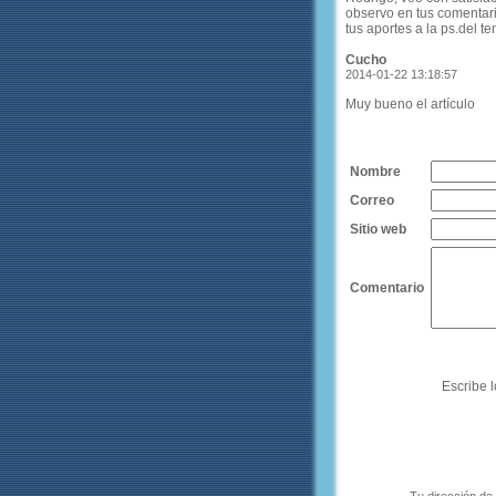
observo en tus comentari
tus aportes a la ps.del te
Cucho
2014-01-22 13:18:57
Muy bueno el artículo
Nombre
Correo
Sitio web
Comentario
Escribe l