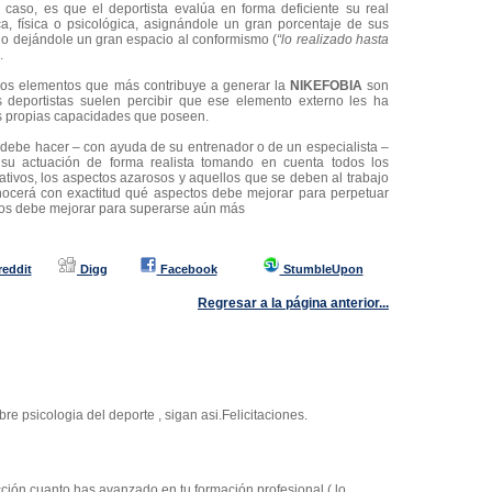
caso, es que el deportista evalúa en forma deficiente su real
ca, física o psicológica, asignándole un gran porcentaje de sus
so o dejándole un gran espacio al conformismo (
“lo realizado hasta
.
los elementos que más contribuye a generar la
NIKEFOBIA
son
s deportistas suelen percibir que ese elemento externo les ha
s propias capacidades que poseen.
a debe hacer – con ayuda de su entrenador o de un especialista –
su actuación de forma realista tomando en cuenta todos los
ativos, los aspectos azarosos y aquellos que se deben al trabajo
onocerá con exactitud qué aspectos debe mejorar para perpetuar
ctos debe mejorar para superarse aún más
reddit
Digg
Facebook
StumbleUpon
Regresar a la página anterior...
e psicologia del deporte , sigan asi.Felicitaciones.
cción cuanto has avanzado en tu formación profesional ( lo