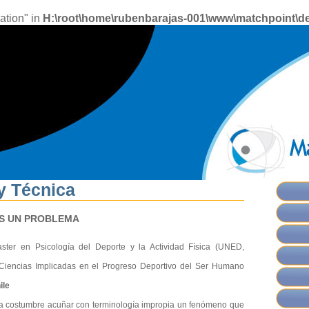
ation" in
H:\root\home\rubenbarajas-001\www\matchpoint\de
y Técnica
S UN PROBLEMA
aster en Psicología del Deporte y la Actividad Física (UNED,
Ciencias Implicadas en el Progreso Deportivo del Ser Humano
ile
na costumbre acuñar con terminología impropia un fenómeno que