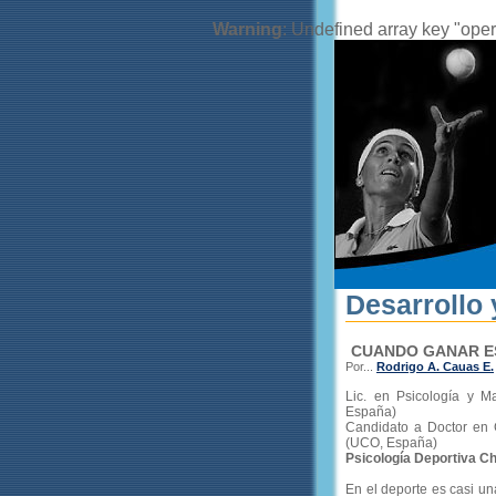
Warning
: Undefined array key "oper
Desarrollo 
CUANDO GANAR E
Por...
Rodrigo A. Cauas E.
Lic. en Psicología y M
España)
Candidato a Doctor en 
(UCO, España)
Psicología Deportiva Ch
En el deporte es casi u