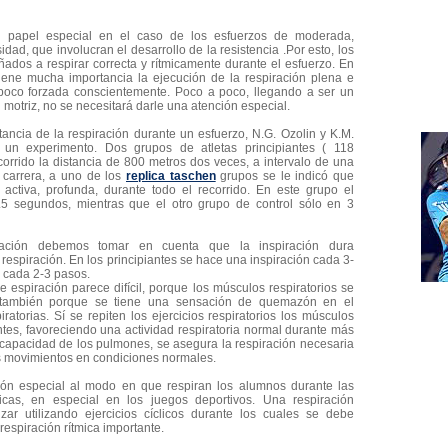
un papel especial en el caso de los esfuerzos de moderada,
dad, que involucran el desarrollo de la resistencia .Por esto, los
ados a respirar correcta y rítmicamente durante el esfuerzo. En
 tiene mucha importancia la ejecución de la respiración plena e
n poco forzada conscientemente. Poco a poco, llegando a ser un
motriz, no se necesitará darle una atención especial.
ancia de la respiración durante un esfuerzo, N.G. Ozolin y K.M.
 un experimento. Dos grupos de atletas principiantes ( 118
corrido la distancia de 800 metros dos veces, a intervalo de una
carrera, a uno de los
replica taschen
grupos se le indicó que
n activa, profunda, durante todo el recorrido. En este grupo el
.5 segundos, mientras que el otro grupo de control sólo en 3
ración debemos tomar en cuenta que la inspiración dura
espiración. En los principiantes se hace una inspiración cada 3-
 cada 2-3 pasos.
de espiración parece difícil, porque los músculos respiratorios se
también porque se tiene una sensación de quemazón en el
iratorias. Sí se repiten los ejercicios respiratorios los músculos
ntes, favoreciendo una actividad respiratoria normal durante más
 capacidad de los pulmones, se asegura la respiración necesaria
os movimientos en condiciones normales.
ón especial al modo en que respiran los alumnos durante las
licas, en especial en los juegos deportivos. Una respiración
zar utilizando ejercicios cíclicos durante los cuales se debe
espiración rítmica importante.