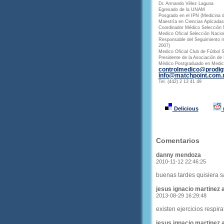
Dr. Armando Vélez Laguna
Egresado de la UNAM
Posgrado en el IPN (Medicina d
Maestría en Ciencias Aplicadas
Coordinador Médico Selección 
Medico Oficial Selección Nacio
Responsable del Seguimiento m
2007)
Medico Oficial Club de Fútbol 
Presidente de la Asociación de
Médico Postgraduado en Medici
controlmedico@prodi
info@matchpoint.com
Tel. (442) 2 13 41 49
Delicious
Comentarios
danny mendoza
2010-11-12 22:46:25
buenas tardes quisiera s
jesus ignacio martinez a
2013-08-29 16:29:48
existen ejercicios respir
jesus ignacio martinez a