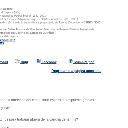
el Deporte)
 al Deporte (IPN)
Nacional de Futbol Soccer (1989 -1991)
nal de Deporte Adaptado Ciegos y Debiles Visuales (1991 - 1993 )
edico técnico de la secundaria y preparatoria de Talento Deportivo INDEREQ (2000-
Soccer Gallos Blancos de Querétaro (Selección de Primera División Profesional)
 Medicina del Deporte del Estado de Querétaro).
na del Deporte.
gy.com.mx
.mx
reddit
Digg
Facebook
StumbleUpon
Regresar a la página anterior...
aber la direccion del consultorio espero su respuesta gracias
guilar
atorios para trabajar afuera de la cancha de tennis?
guilar