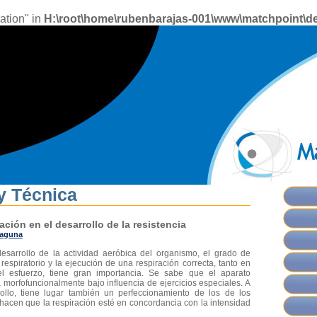
ation" in
H:\root\home\rubenbarajas-001\www\matchpoint\de
y Técnica
ración en el desarrollo de la resistencia
Laguna
esarrollo de la actividad aeróbica del organismo, el grado de
respiratorio y la ejecución de una respiración correcta, tanto en
l esfuerzo, tiene gran importancia. Se sabe que el aparato
la morfofuncionalmente bajo influencia de ejercicios especiales. A
ollo, tiene lugar también un perfeccionamiento de los de los
hacen que la respiración esté en concordancia con la intensidad