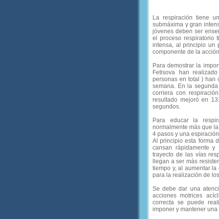
La respiración tiene 
submáxima y gran intensi
jóvenes deben ser enseñ
el proceso respiratorio
intensa, al principio u
componente de la acción 
Para demostrar la import
Fetisova han realizado
personas en total ) han 
semana. En la segunda 
corriera con respiració
resultado mejoró en 13
segundos.
Para educar la respi
normalmente más que la r
4 pasos y una espiración
Al principio esta forma 
cansan rápidamente y 
trayecto de las vías resp
llegan a ser más resiste
tiempo y, al aumentar la
para la realización de l
Se debe dar una atenci
acciones motrices acíc
correcta se puede reali
imponer y mantener una r