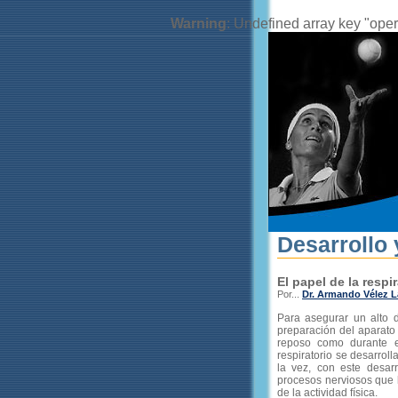
Warning
: Undefined array key "oper
Desarrollo 
El papel de la respi
Por...
Dr. Armando Vélez 
Para asegurar un alto d
preparación del aparato 
reposo como durante e
respiratorio se desarrol
la vez, con este desarr
procesos nerviosos que 
de la actividad física.