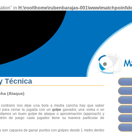
ation" in
H:\root\home\rubenbarajas-001\www\matchpoint\de
y Técnica
ha (Ataque)
 contrario nos deje una bola a media cancha hay que saber
ed para cerrar la jugada con un
golpe
ganador, una volea o un
sitamos un buen golpe de ataque o aproximación (approach) y
rón de juego cada jugador tiene su manera particular de
s son capaces de ganar puntos con golpes desde 1 metro dentro