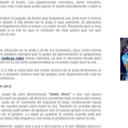
 desde el fondo. Los jugadores/as normales, como nosotros,
 sea más corta para poder ganar el punto directamente o subir a
nstruir la jugada de forma que tengamos una bola mas o menos
r desde 3 mts dentro de la pista o mas adelante. Si atacamos
 llegaremos bien a volear y a cubrir la red. Recuerda que lo mas
sube a la red es que el contrario de mas pasos que los que
ien la red.
a situación en la pista y la de los contrarios, pero como norma
en paralelo siempre que el golpe de aproximación lo golpeemos
s
replicas rolex
líneas laterales, ya que si atacamos desde aquí
ión en la red será comprometida al no poder cubrir bien la red.
a 2 mts a cada lado del centro teórico de la pista tendremos la
do o paralelo (mismo lado del golpe), todo dependerá de cual es
contrarios.
e pies)
 el juego de pies denominado
"doble ritmo"
o sea con pasos
ado para los golpes de derecha, poniendo todo el peso del cuerpo
o justo en el momento de impactar la bola, continuando hacia
 de nuestro golpe para cubrir la red. También es posible atacar
abierta justo antes de golpear con el cuerpo girado e incorporar
 en el golpeo. Lo ideal es golpear la pelota cuando está por
nos dará más ángulos y nos evita el problema de salvar la red.
diferente, según sea a una o dos manos y si son liftados-planos o