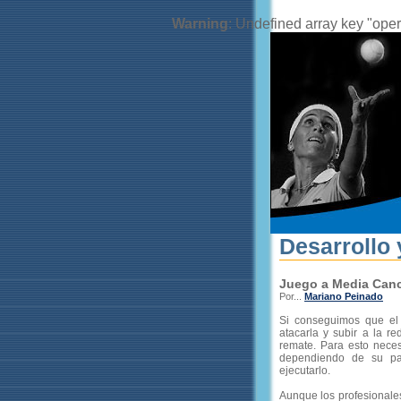
Warning
: Undefined array key "oper
Desarrollo 
Juego a Media Canc
Por...
Mariano Peinado
Si conseguimos que el
atacarla y subir a la r
remate. Para esto nece
dependiendo de su pat
ejecutarlo.
Aunque los profesionale