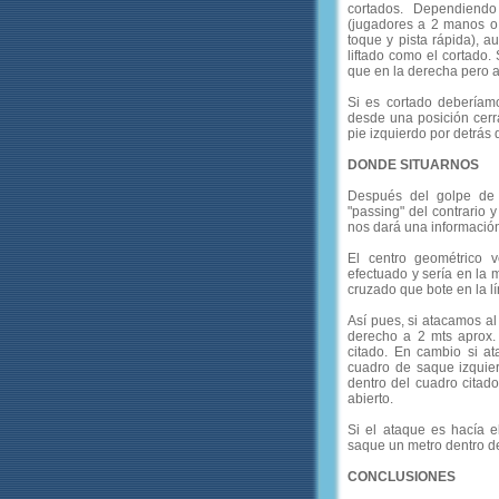
cortados. Dependiendo
(jugadores a 2 manos o 
toque y pista rápida), a
liftado como el cortado. 
que en la derecha pero al
Si es cortado deberíamo
desde una posición cerr
pie izquierdo por detrás 
DONDE SITUARNOS
Después del golpe de 
"passing" del contrario 
nos dará una informació
El centro geométrico
efectuado y sería en la 
cruzado que bote en la lí
Así pues, si atacamos al
derecho a 2 mts aprox. 
citado. En cambio si at
cuadro de saque izquier
dentro del cuadro citad
abierto.
Si el ataque es hacía e
saque un metro dentro d
CONCLUSIONES