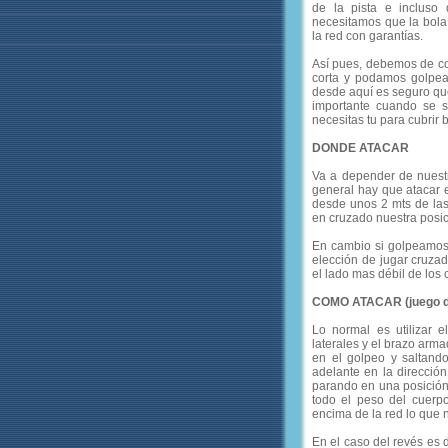
de la pista e incluso
necesitamos que la bola
la red con garantías.
Así pues, debemos de co
corta y podamos golpea
desde aquí es seguro que
importante cuando se 
necesitas tu para cubrir b
DONDE ATACAR
Va a depender de nuestr
general hay que atacar 
desde unos 2 mts de la
en cruzado nuestra posic
En cambio si golpeamos 
elección de jugar cruza
el lado mas débil de los 
COMO ATACAR (juego d
Lo normal es utilizar
laterales y el brazo arm
en el golpeo y saltand
adelante en la dirección
parando en una posición 
todo el peso del cuerpo
encima de la red lo que 
En el caso del revés es 