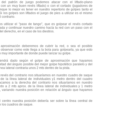
 del patrón de juego podemos atacar con el liftado-plano
con un muy buen revés liftado) o con el cortado (jugadores de
unque lo mejor es tener en nuestro repertorio de golpes tanto el
Si los golpes son liftados el juego de pies a utilizar es el mismo
 contrario.
s utilizar el "paso de tango", que es golpear el revés cortado
ada y continuar nuestro camino hacía la red con un paso con el
del derecho, en el caso de los diestros.
aproximación deberemos de cubrir la red, o sea el posible
y observar como este llega a la bola para golpearla, ya que esto
n muy importante de donde puede lanzar su golpe.
 vendrá dado según el golpe de aproximación que hayamos
mitad del ángulo posible del mejor golpe hipotético paralelo y del
nea lateral contraria unos 2 mts dentro de la pista.
 revés del contrario nos situaríamos en nuestro cuadro de saque
de la línea lateral de individuales y1 metro dentro del cuadro
acamos a la derecha del contrario nos situaríamos en nuestro
do a 2 mts aprox. de la línea lateral de individuales y 1 metro
o, variando nuestra posición en relación al ángulo que hayamos
l centro nuestra posición debería ser sobre la línea central de
e los cuadros de saque.