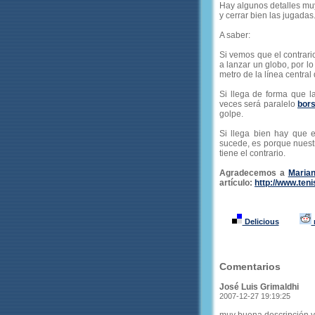
Hay algunos detalles mu
y cerrar bien las jugadas
A saber:
Si vemos que el contrar
a lanzar un globo, por l
metro de la línea centra
Si llega de forma que l
veces será paralelo
bors
golpe.
Si llega bien hay que 
sucede, es porque nuest
tiene el contrario.
Agradecemos a
Maria
artículo:
http://www.teni
Delicious
Comentarios
José Luis Grimaldhi
2007-12-27 19:19:25