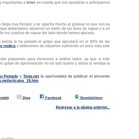
y importantes a
tener
en cuenta que nos ayudaran a anticiparnos
.
io llega muy forzado y se agacha mucho al golpear es que nos va
o que deberíamos situarnos un metro de las línea de saque y a un
l de los cuadros de saque del lado donde hemos atacado .
a pelota le ha pasado el golpe que ejecutará en el 80% de las
e replica
y deberemos de situarnos cubriendo un poco mas este
estar preparado para movernos a ambos lados, ya que si esto
ro golpe de aproximación no ha sido bueno y ahora la ventaja la
no Peinado
y
Tenis.net
la oportunidad de publicar el presente
s.net/articulos_18.htm
reddit
Digg
Facebook
StumbleUpon
Regresar a la página anterior...