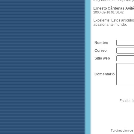
muy buena descripción y 
Ernesto Cárdenas Avíl
2008-02-18 01:56:42
Excelente. Estos articu
apasionante mundo.
Nombre
Correo
Sitio web
Comentario
Escribe l
Tu dirección de